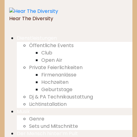
Skip
to
content
Hear The Diversity
Dienstleistungen
Öffentliche Events
Club
Open Air
Private Feierlichkeiten
Firmenanlässe
Hochzeiten
Geburtstage
Dj & PA Technikaustattung
Lichtinstallation
Musik
Genre
Sets und Mitschnitte
Der Mensch hinter’m Pult