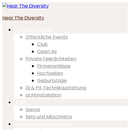
Skip
to
Hear The Diversity
content
Dienstleistungen
Öffentliche Events
Club
Open Air
Private Feierlichkeiten
Firmenanlässe
Hochzeiten
Geburtstage
Dj & PA Technikaustattung
Lichtinstallation
Musik
Genre
Sets und Mitschnitte
Der Mensch hinter’m Pult